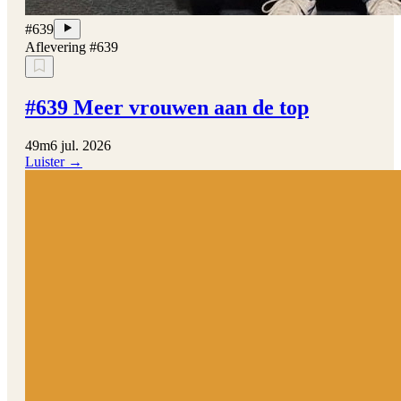
#639
Aflevering #639
#639 Meer vrouwen aan de top
49m
6 jul. 2026
Luister →