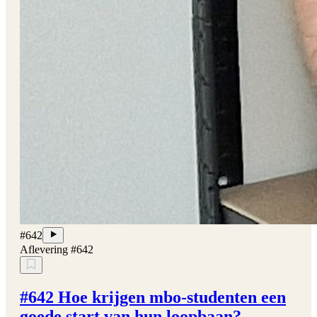
#642
Aflevering #642
#642 Hoe krijgen mbo-studenten een
goede start van hun loopbaan?