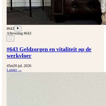
#643
Aflevering #643
#643 Geldzorgen en vitaliteit op de
werkvloer
45m
20 jul. 2026
Luister →