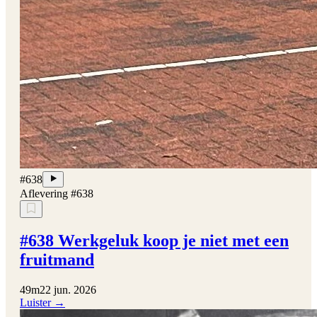
#638
Aflevering #638
#638 Werkgeluk koop je niet met een
fruitmand
49m
22 jun. 2026
Luister →