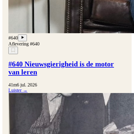
#640
Aflevering #640
#640 Nieuwsgierigheid is de motor
van leren
41m
6 jul. 2026
Luister →