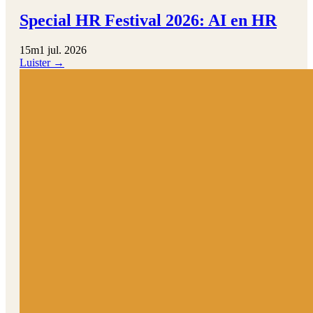
Special HR Festival 2026: AI en HR
15m
1 jul. 2026
Luister →