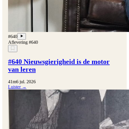
#640
Aflevering #640
#640 Nieuwsgierigheid is de motor
van leren
41m
6 jul. 2026
Luister →