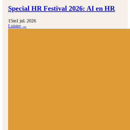
Special HR Festival 2026: AI en HR
15m
1 jul. 2026
Luister →