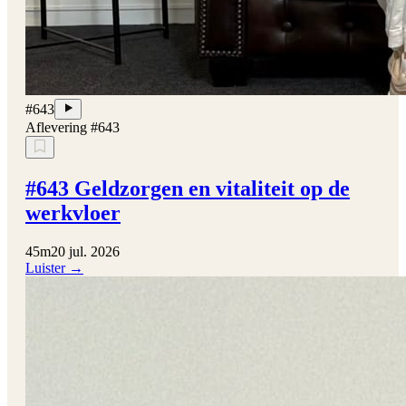
#643
Aflevering #643
#643 Geldzorgen en vitaliteit op de
werkvloer
45m
20 jul. 2026
Luister →