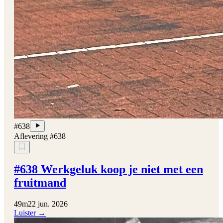
#638
Aflevering #638
#638 Werkgeluk koop je niet met een
fruitmand
49m
22 jun. 2026
Luister →