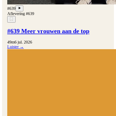
#639
Aflevering #639
#639 Meer vrouwen aan de top
49m
6 jul. 2026
Luister →