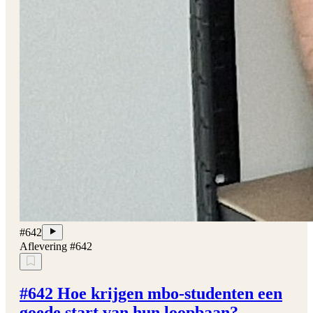
#642
Aflevering #642
#642 Hoe krijgen mbo-studenten een
goede start van hun loopbaan?