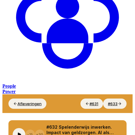
People
Power
Afleveringen
#631
#633
#632 Spelenderwijs inwerken.
Impact van geldzorgen. AI als
-15
+30