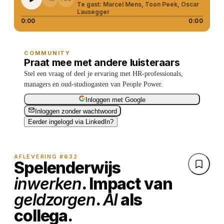
collega.
Te gast:
Marcel Mens, Toon Peek, Oscar
Lausegger
0:00
0:00
COMMUNITY
Praat mee met andere luisteraars
Stel een vraag of deel je ervaring met HR-professionals,
managers en oud-studiogasten van People Power.
Inloggen met Google
Inloggen zonder wachtwoord
Eerder ingelogd via LinkedIn?
AFLEVERING #632
Spelenderwijs
inwerken
. Impact van
geldzorgen
.
AI
als
collega.