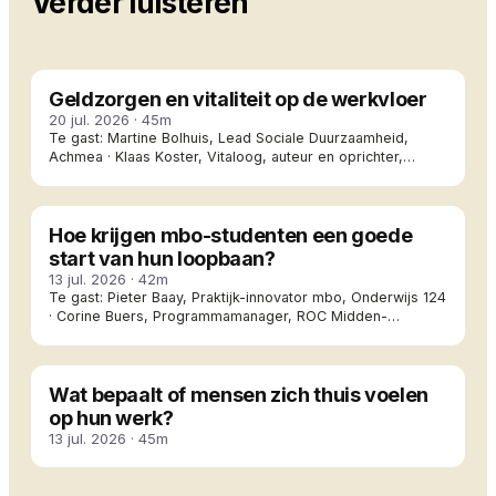
Verder luisteren
#643
Geldzorgen en vitaliteit op de werkvloer
20 jul. 2026
·
45m
Te gast:
Martine Bolhuis, Lead Sociale Duurzaamheid,
Achmea · Klaas Koster, Vitaloog, auteur en oprichter,
Vitalogisch
#642
Hoe krijgen mbo-studenten een goede
start van hun loopbaan?
13 jul. 2026
·
42m
Te gast:
Pieter Baay, Praktijk-innovator mbo, Onderwijs 124
· Corine Buers, Programmamanager, ROC Midden-
Nederland
#641
Wat bepaalt of mensen zich thuis voelen
op hun werk?
13 jul. 2026
·
45m