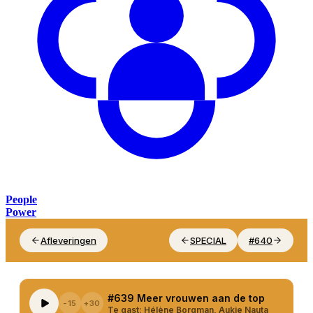
People
Power
Afleveringen
SPECIAL
#640
#639 Meer vrouwen aan de top
-15
+30
Te gast:
Hélène Borgman, Aukje Nauta