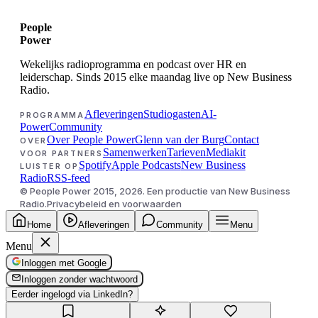
People
Power
Wekelijks radioprogramma en podcast over HR en
leiderschap. Sinds 2015 elke maandag live op New Business
Radio.
Afleveringen
Studiogasten
AI-
PROGRAMMA
Power
Community
Over People Power
Glenn van der Burg
Contact
OVER
Samenwerken
Tarieven
Mediakit
VOOR PARTNERS
Spotify
Apple Podcasts
New Business
LUISTER OP
Radio
RSS-feed
© People Power 2015,
2026
. Een productie van New Business
Radio.
Privacybeleid en voorwaarden
Home
Afleveringen
Community
Menu
Menu
Inloggen met Google
Inloggen zonder wachtwoord
Eerder ingelogd via LinkedIn?