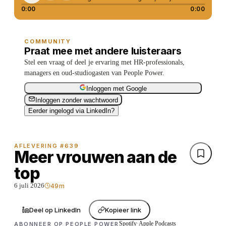
0:00
0:00
COMMUNITY
Praat mee met andere luisteraars
Stel een vraag of deel je ervaring met HR-professionals,
managers en oud-studiogasten van People Power.
Inloggen met Google
Inloggen zonder wachtwoord
Eerder ingelogd via LinkedIn?
AFLEVERING #639
Meer vrouwen aan de
top
6 juli 2026
49m
Deel op LinkedIn
Kopieer link
Spotify
·
Apple Podcasts
ABONNEER OP PEOPLE POWER